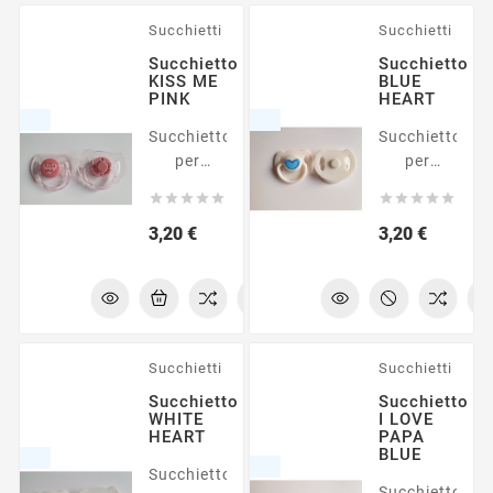
Succhietti
Succhietti
Succhietto
Succhietto
KISS ME
BLUE
PINK
HEART
Succhietto
Succhietto
per
per
bambole
bambole










reborn
reborn
Prezzo
Prezzo
3,20 €
3,20 €
Succhietti
Succhietti
Succhietto
Succhietto
WHITE
I LOVE
HEART
PAPA
BLUE
Succhietto
Succhietto