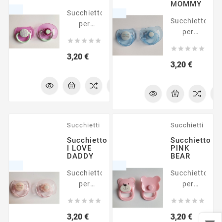
MOMMY
Succhietto
Succhietto
per
per
bambole





bambole
reborn





reborn
Prezzo
3,20 €
Prezzo
3,20 €
Succhietti
Succhietti
Succhietto
Succhietto
I LOVE
PINK
DADDY
BEAR
Succhietto
Succhietto
per
per
bambole
bambole










reborn
reborn
Prezzo
Prezzo
3,20 €
3,20 €