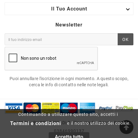

Il Tuo Account
Newsletter
OK
Puoi annullare l'iscrizione in ogni momento. A questo scopo,
cerca le info di contatto nelle note legali.
Continuando a utilizzare questo sito, accetti i
© 2025 - By BEBABY™ Di Bellinzona Barbara - P.IVA
Termini e condizioni
e il nostro utilizzo dei cookie.
03846990137
Accetta tutto