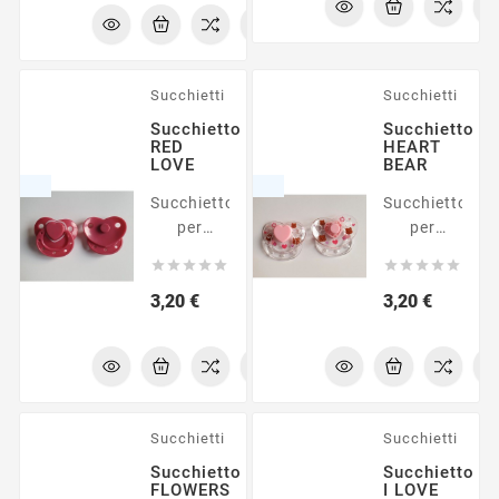
Succhietti
Succhietti
Succhietto
Succhietto
RED
HEART
LOVE
BEAR
Succhietto
Succhietto
per
per
bambole
bambole










reborn
reborn
Prezzo
Prezzo
3,20 €
3,20 €
Succhietti
Succhietti
Succhietto
Succhietto
FLOWERS
I LOVE