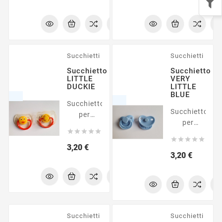
Succhietti
Succhietti
Succhietto
Succhietto
LITTLE
VERY
DUCKIE
LITTLE
BLUE
Succhietto
Succhietto
per
per
bambole





bambole
reborn





reborn
Prezzo
3,20 €
Prezzo
3,20 €
Succhietti
Succhietti