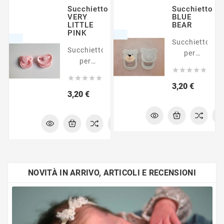
Succhietto
Succhietto
VERY
BLUE
LITTLE
BEAR
PINK
Succhietto
Succhietto
per
per
bambole





bambole
reborn





reborn
Prezzo
3,20 €
Prezzo
3,20 €
NOVITÀ IN ARRIVO, ARTICOLI E RECENSIONI