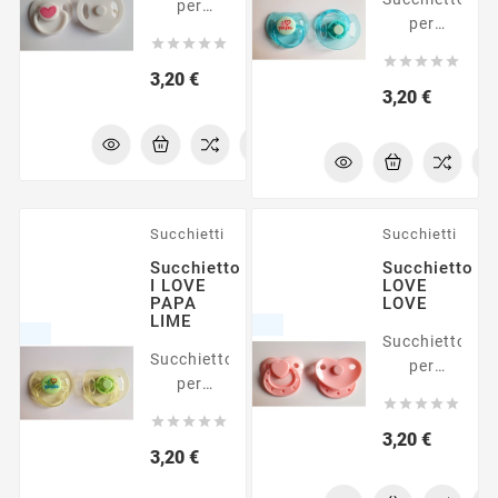
per
per
bambole





bambole
reborn





reborn
Prezzo
3,20 €
Prezzo
3,20 €
Succhietti
Succhietti
Succhietto
Succhietto
I LOVE
LOVE
PAPA
LOVE
LIME
Succhietto
Succhietto
per
per
bambole





bambole
reborn





reborn
Prezzo
3,20 €
Prezzo
3,20 €