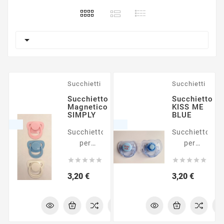

Succhietti
Succhietti
Succhietto
Succhietto
Magnetico
KISS ME
SIMPLY
BLUE
Succhietto
Succhietto
per
per
bambole
bambole










reborn
reborn
Prezzo
Prezzo
3,20 €
3,20 €