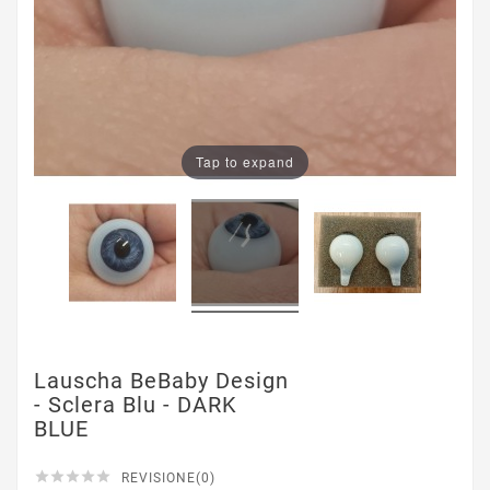
Tap to expand
Lauscha BeBaby Design
- Sclera Blu - DARK
BLUE





REVISIONE(0)