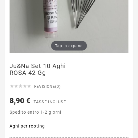
Tap to expand
Ju&Na Set 10 Aghi
ROSA 42 Gg





REVISIONE(0)
8,90 €
TASSE INCLUSE
Spedito entro 1-2 giorni
Aghi per rooting