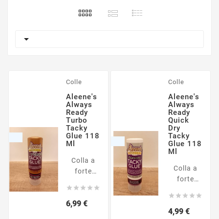

Colle
Colle
Aleene's
Aleene's
Always
Always
Ready
Ready
Turbo
Quick
Tacky
Dry
Glue 118
Tacky
Ml
Glue 118
Ml
Colla a
Colla a
forte
forte
tenuta,





tenuta,
asciuga





pronta
Prezzo
6,99 €
rapidamente,
Prezzo
4,99 €
all'uso,
pronta