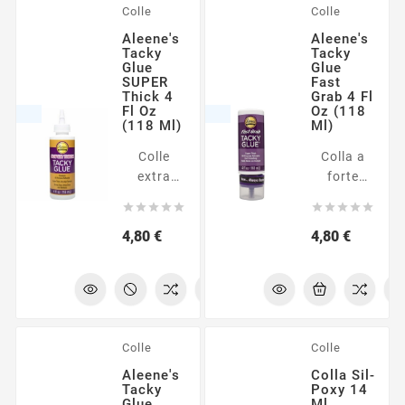
Colle
Colle
Aleene's
Aleene's
Tacky
Tacky
Glue
Glue
SUPER
Fast
Thick 4
Grab 4 Fl
Fl Oz
Oz (118
(118 Ml)
Ml)
Colle
Colla a
extra
forte
forte, non
tenuta










tossica
Prezzo
Prezzo
4,80 €
4,80 €
ed
incredibilmente
versatile.
Adatta
per
materie
Colle
Colle
plastiche
Aleene's
Colla Sil-
quali il
Tacky
Poxy 14
vinile ad
Glue
Ml