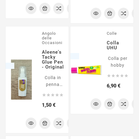
asciuga
all'uso
in fretta.
grazie al
tubo
capovolto.
Angolo
Colle
delle
Colla
Occasioni
UHU
Aleene's
Tacky
Colla per
Glue Pen
hobby
- Original





Colla in
penna
Prezzo
6,90 €
asciugatura





rapida
Prezzo
1,50 €
facile da
usare