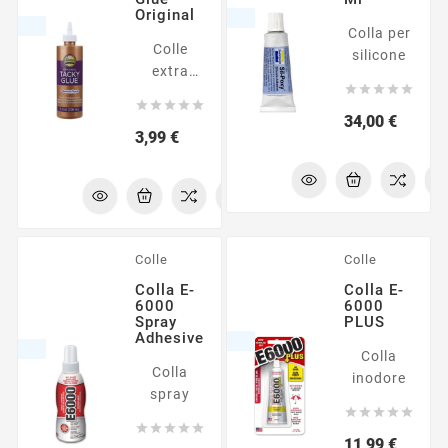
altre
Original
Colla per
superfici.
Colle
silicone
Made in
extra
USA





forte, non





tossica
Prezzo
34,00 €
Prezzo
3,99 €
ed
incredibilmente
versatile.
Adatta
per
materie
Colle
Colle
plastiche
Colla E-
Colla E-
quali il
6000
6000
vinile ad
Spray
PLUS
altre
Adhesive
Colla
superfici.
Colla
inodore
Made in
spray
USA










Prezzo
11,99 €