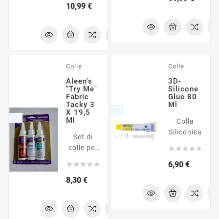
Prezzo
10,99 €
Colle
Colle
Aleen's
3D-
"Try Me"
Silicone
Fabric
Glue 80
Tacky 3
Ml
X 19,5
Ml
Colla
Siliconica
Set di
colle per





tessuti
Prezzo
6,90 €





Prezzo
8,30 €