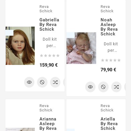
da parti
in vinile
Reva
Reva
in vinile
non
Schick
Schick
non
dipinte.
Gabriella
Noah
dipinte.
La foto
By Reva
Asleep
La foto
Schick
By Reva
mostra
Schick
mostra
una
Doll kit
una
possibile
Doll kit
per
possibile
interpretazion
per
realizzare
interpretazione





del
realizzare
una





del
modello.
una
Prezzo
159,90 €
bambola
modello.
Prezzo
79,90 €
bambola
reborn di
reborn di
39". Il kit
20". Il kit
è
è
composto
composto
da parti
da parti
in vinile
Reva
Reva
in vinile
non
Schick
Schick
non
dipinte.
Arianna
Ariella
dipinte.
La foto
Asleep
By Reva
La foto
By Reva
Schick
mostra