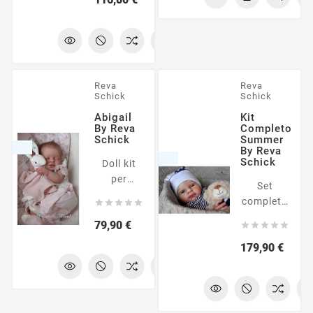
reborn
reborn di
28". Il kit
è
composto
da parti
Reva
Reva
in vinile
Schick
Schick
non
Abigail
Kit
dipinte.
By Reva
Completo
La foto
Schick
Summer
By Reva
mostra
Schick
Doll kit
una
per
possibile
Set
realizzare
interpretazione
completo





una
del
(parti
Prezzo
79,90 €
bambola





modello.
bambola
reborn di
Prezz
179,90 €
+
21". Il kit
accessori)
è
per
composto
realizzare
da parti
la vostra