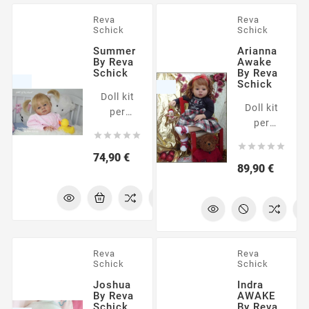
in vinile
prima
non
Reva
Reva
bambola
Schick
Schick
dipinte.
reborn.
La foto
Summer
Arianna
Prodotto
By Reva
Awake
mostra
consigliato
Schick
By Reva
una
Schick
per
possibile
Doll kit
principianti.
Doll kit
interpretazione
per
per
del
realizzare





realizzare
modello.
una





una
Prezzo
74,90 €
bambola
Prezzo
89,90 €
bambola
reborn di
reborn di
22". Il kit
28". Il kit
è
è
composto
composto
da parti
da parti
in vinile
Reva
Reva
in vinile
non
Schick
Schick
non
dipinte.
Joshua
Indra
dipinte.
La foto
By Reva
AWAKE
La foto
Schick
By Reva