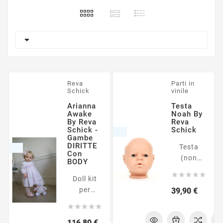

Reva
Parti in
Schick
vinile
Arianna
Testa
Awake
Noah By
By Reva
Reva
Schick -
Schick
Gambe
DIRITTE
Testa
Con
(non
BODY
dipinta)





Doll kit
per la
per
Prezzo
39,90 €
realizzazione
realizzare
di





una
bambole
Prezzo
116,80 €
bambola