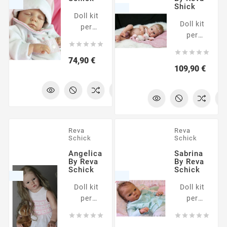
mostra
Shick
mostra
una
Doll kit
una
possibile
Doll kit
per
possibile
interpretazione
per
realizzare
interpretazion





del
realizzare
una





del
modello.
una
Prezzo
74,90 €
bambola
modello.
Prezz
109,90 €
bambola
reborn di
reborn di
20". Il kit
21". Il kit
è
è
composto
composto
da parti
da parti
in vinile
Reva
Reva
in vinile
non
Schick
Schick
non
dipinte.
Angelica
Sabrina
dipinte.
La foto
By Reva
By Reva
La foto
Schick
Schick
mostra
mostra
una
Doll kit
Doll kit
una
possibile
per
per
possibile
interpretazione
realizzare
realizzare
interpretazion










del
una
una
del