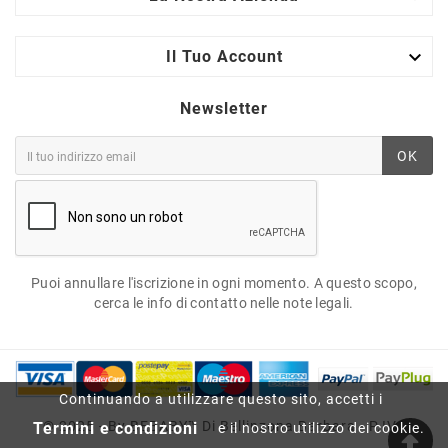

Il Tuo Account
Newsletter
OK
Puoi annullare l'iscrizione in ogni momento. A questo scopo,
cerca le info di contatto nelle note legali.
Continuando a utilizzare questo sito, accetti i
© 2025 - By BEBABY™ Di Bellinzona Barbara - P.IVA
Termini e condizioni
e il nostro utilizzo dei cookie.